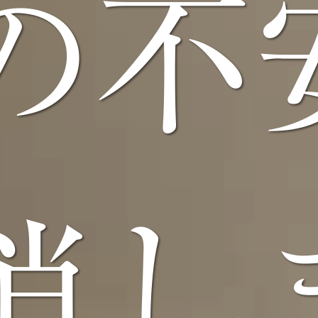
の
不
消し