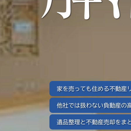
家を売っても住める
不動産
他社では扱わない
負動産の
遺品整理と不動産売却を
ま