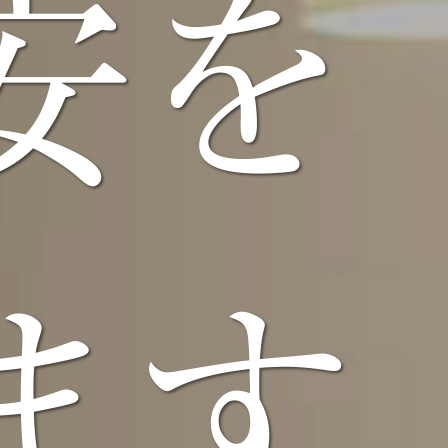
安を
ます